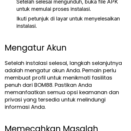
Setelah selesai mengunduh, buka file APK
untuk memulai proses instalasi.
Ikuti petunjuk di layar untuk menyelesaikan
instalasi.
Mengatur Akun
Setelah instalasi selesai, langkah selanjutnya
adalah mengatur akun Anda. Pemain perlu
membuat profil untuk menikmati fasilitas
penuh dari BOM88. Pastikan Anda
memanfaatkan semua opsi keamanan dan
privasi yang tersedia untuk melindungi
informasi Anda.
Memecahkan Masalah