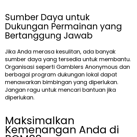
Sumber Daya untuk
Dukungan Permainan yang
Bertanggung Jawab
Jika Anda merasa kesulitan, ada banyak
sumber daya yang tersedia untuk membantu.
Organisasi seperti Gamblers Anonymous dan
berbagai program dukungan lokal dapat
menawarkan bimbingan yang diperlukan.
Jangan ragu untuk mencari bantuan jika
diperlukan.
Maksimalkan
Kemenangan Anda di