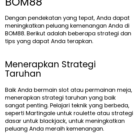
BOM88
Dengan pendekatan yang tepat, Anda dapat
meningkatkan peluang kemenangan Anda di
BOM88. Berikut adalah beberapa strategi dan
tips yang dapat Anda terapkan.
Menerapkan Strategi
Taruhan
Baik Anda bermain slot atau permainan meja,
menerapkan strategi taruhan yang baik
sangat penting. Pelajari teknik yang berbeda,
seperti Martingale untuk roulette atau strategi
dasar untuk blackjack, untuk meningkatkan
peluang Anda meraih kemenangan.