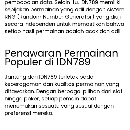
pembobolan data. Selain itu, IDN789 memiliki
kebijakan permainan yang adil dengan sistem
RNG (Random Number Generator) yang diuji
secara independen untuk memastikan bahwa
setiap hasil permainan adalah acak dan adil.
Penawaran Permainan
Populer di IDN789
Jantung dari IDN789 terletak pada
keberagaman dan kualitas permainan yang
ditawarkan. Dengan berbagai pilihan dari slot
hingga poker, setiap pemain dapat
menemukan sesuatu yang sesuai dengan
preferensi mereka.