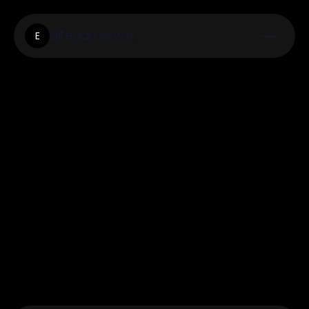
Elitegamerwin
E