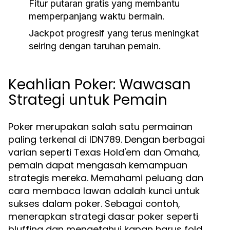
Fitur putaran gratis yang membantu
memperpanjang waktu bermain.
Jackpot progresif yang terus meningkat
seiring dengan taruhan pemain.
Keahlian Poker: Wawasan
Strategi untuk Pemain
Poker merupakan salah satu permainan
paling terkenal di IDN789. Dengan berbagai
varian seperti Texas Hold'em dan Omaha,
pemain dapat mengasah kemampuan
strategis mereka. Memahami peluang dan
cara membaca lawan adalah kunci untuk
sukses dalam poker. Sebagai contoh,
menerapkan strategi dasar poker seperti
bluffing dan mengetahui kapan harus fold