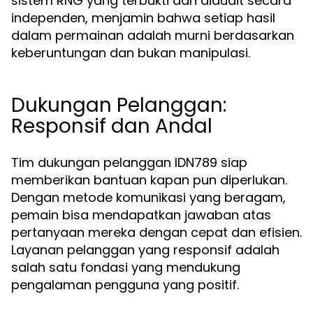
sistem RNG yang terbukti dan diaudit secara
independen, menjamin bahwa setiap hasil
dalam permainan adalah murni berdasarkan
keberuntungan dan bukan manipulasi.
Dukungan Pelanggan:
Responsif dan Andal
Tim dukungan pelanggan IDN789 siap
memberikan bantuan kapan pun diperlukan.
Dengan metode komunikasi yang beragam,
pemain bisa mendapatkan jawaban atas
pertanyaan mereka dengan cepat dan efisien.
Layanan pelanggan yang responsif adalah
salah satu fondasi yang mendukung
pengalaman pengguna yang positif.