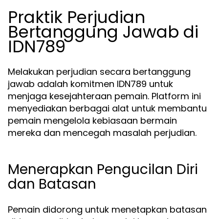
Praktik Perjudian
Bertanggung Jawab di
IDN789
Melakukan perjudian secara bertanggung
jawab adalah komitmen IDN789 untuk
menjaga kesejahteraan pemain. Platform ini
menyediakan berbagai alat untuk membantu
pemain mengelola kebiasaan bermain
mereka dan mencegah masalah perjudian.
Menerapkan Pengucilan Diri
dan Batasan
Pemain didorong untuk menetapkan batasan