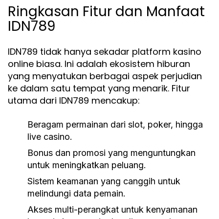
Ringkasan Fitur dan Manfaat
IDN789
IDN789 tidak hanya sekadar platform kasino
online biasa. Ini adalah ekosistem hiburan
yang menyatukan berbagai aspek perjudian
ke dalam satu tempat yang menarik. Fitur
utama dari IDN789 mencakup:
Beragam permainan dari slot, poker, hingga
live casino.
Bonus dan promosi yang menguntungkan
untuk meningkatkan peluang.
Sistem keamanan yang canggih untuk
melindungi data pemain.
Akses multi-perangkat untuk kenyamanan