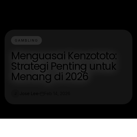
GAMBLING
Menguasai Kenzototo:
Strategi Penting untuk
Menang di 2026
Jose Lee
Feb 14, 2026
J