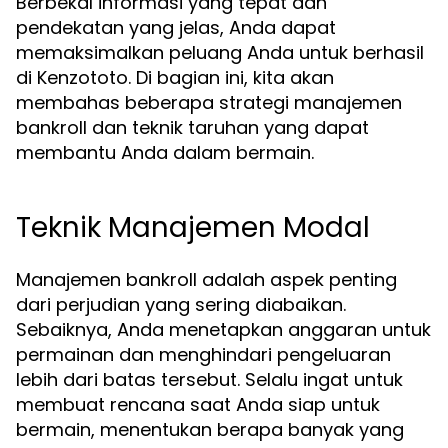
Berbekal informasi yang tepat dan
pendekatan yang jelas, Anda dapat
memaksimalkan peluang Anda untuk berhasil
di Kenzototo. Di bagian ini, kita akan
membahas beberapa strategi manajemen
bankroll dan teknik taruhan yang dapat
membantu Anda dalam bermain.
Teknik Manajemen Modal
Manajemen bankroll adalah aspek penting
dari perjudian yang sering diabaikan.
Sebaiknya, Anda menetapkan anggaran untuk
permainan dan menghindari pengeluaran
lebih dari batas tersebut. Selalu ingat untuk
membuat rencana saat Anda siap untuk
bermain, menentukan berapa banyak yang