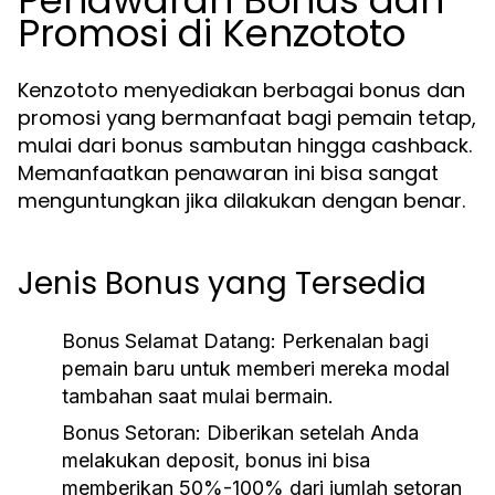
Penawaran Bonus dan
Promosi di Kenzototo
Kenzototo menyediakan berbagai bonus dan
promosi yang bermanfaat bagi pemain tetap,
mulai dari bonus sambutan hingga cashback.
Memanfaatkan penawaran ini bisa sangat
menguntungkan jika dilakukan dengan benar.
Jenis Bonus yang Tersedia
Bonus Selamat Datang:
Perkenalan bagi
pemain baru untuk memberi mereka modal
tambahan saat mulai bermain.
Bonus Setoran:
Diberikan setelah Anda
melakukan deposit, bonus ini bisa
memberikan 50%-100% dari jumlah setoran