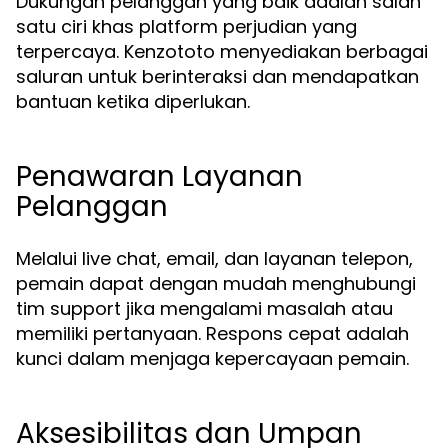
Dukungan pelanggan yang baik adalah salah
satu ciri khas platform perjudian yang
terpercaya. Kenzototo menyediakan berbagai
saluran untuk berinteraksi dan mendapatkan
bantuan ketika diperlukan.
Penawaran Layanan
Pelanggan
Melalui live chat, email, dan layanan telepon,
pemain dapat dengan mudah menghubungi
tim support jika mengalami masalah atau
memiliki pertanyaan. Respons cepat adalah
kunci dalam menjaga kepercayaan pemain.
Aksesibilitas dan Umpan