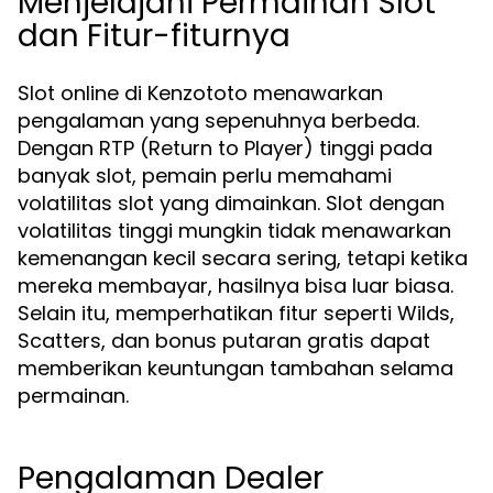
Menjelajahi Permainan Slot
dan Fitur-fiturnya
Slot online di Kenzototo menawarkan
pengalaman yang sepenuhnya berbeda.
Dengan RTP (Return to Player) tinggi pada
banyak slot, pemain perlu memahami
volatilitas slot yang dimainkan. Slot dengan
volatilitas tinggi mungkin tidak menawarkan
kemenangan kecil secara sering, tetapi ketika
mereka membayar, hasilnya bisa luar biasa.
Selain itu, memperhatikan fitur seperti Wilds,
Scatters, dan bonus putaran gratis dapat
memberikan keuntungan tambahan selama
permainan.
Pengalaman Dealer