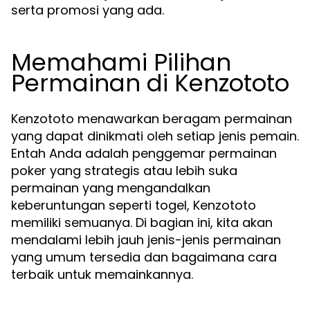
serta promosi yang ada.
Memahami Pilihan
Permainan di Kenzototo
Kenzototo menawarkan beragam permainan
yang dapat dinikmati oleh setiap jenis pemain.
Entah Anda adalah penggemar permainan
poker yang strategis atau lebih suka
permainan yang mengandalkan
keberuntungan seperti togel, Kenzototo
memiliki semuanya. Di bagian ini, kita akan
mendalami lebih jauh jenis-jenis permainan
yang umum tersedia dan bagaimana cara
terbaik untuk memainkannya.