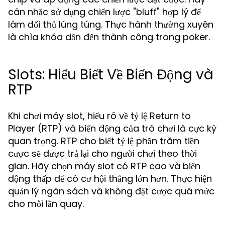
cân nhắc sử dụng chiến lược "bluff" hợp lý để
làm đối thủ lúng túng. Thực hành thường xuyên
là chìa khóa dẫn đến thành công trong poker.
Slots: Hiểu Biết Về Biến Động và
RTP
Khi chơi máy slot, hiểu rõ về tỷ lệ Return to
Player (RTP) và biến động của trò chơi là cực kỳ
quan trọng. RTP cho biết tỷ lệ phần trăm tiền
cược sẽ được trả lại cho người chơi theo thời
gian. Hãy chọn máy slot có RTP cao và biến
động thấp để có cơ hội thắng lớn hơn. Thực hiện
quản lý ngân sách và không đặt cược quá mức
cho mỗi lần quay.