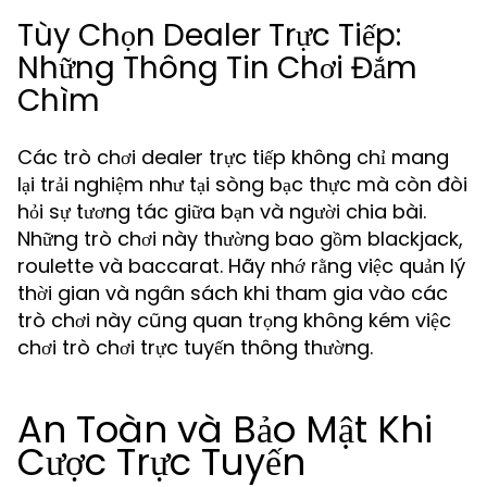
Tùy Chọn Dealer Trực Tiếp:
Những Thông Tin Chơi Đắm
Chìm
Các trò chơi dealer trực tiếp không chỉ mang
lại trải nghiệm như tại sòng bạc thực mà còn đòi
hỏi sự tương tác giữa bạn và người chia bài.
Những trò chơi này thường bao gồm blackjack,
roulette và baccarat. Hãy nhớ rằng việc quản lý
thời gian và ngân sách khi tham gia vào các
trò chơi này cũng quan trọng không kém việc
chơi trò chơi trực tuyến thông thường.
An Toàn và Bảo Mật Khi
Cược Trực Tuyến