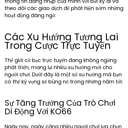
thông tin đăng nhập của mình với bất kỳ ai và
theo dõi các giao dịch để phát hiện sớm những
hoạt động đáng ngờ.
Các Xu Hướng Tương Lai
Trong Cược Trực Tuyến
Thế giới cờ bạc trực tuyến đang không ngừng
phát triển, mang lại nhiều xu hướng mới cho
người chơi. Dưới đây là một số xu hướng mà bạn
có thể kỳ vọng sẽ bùng nổ trong những năm tới:
Sự Tăng Trưởng Của Trò Chơi
Di Động Với KO66
Ngày nay, ngày càng nhiều người chơi lựa chọn