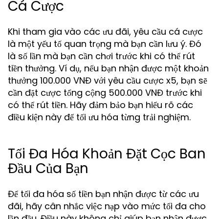
Cá Cược
Khi tham gia vào các ưu đãi, yêu cầu cá cược
là một yếu tố quan trọng mà bạn cần lưu ý. Đó
là số lần mà bạn cần chơi trước khi có thể rút
tiền thưởng. Ví dụ, nếu bạn nhận được một khoản
thưởng 100.000 VNĐ với yêu cầu cược x5, bạn sẽ
cần đặt cược tổng cộng 500.000 VNĐ trước khi
có thể rút tiền. Hãy đảm bảo bạn hiểu rõ các
điều kiện này để tối ưu hóa từng trải nghiệm.
Tối Đa Hóa Khoản Đặt Cọc Ban
Đầu Của Bạn
Để tối đa hóa số tiền bạn nhận được từ các ưu
đãi, hãy cân nhắc việc nạp vào mức tối đa cho
lần đầu. Điều này không chỉ giúp bạn nhận được