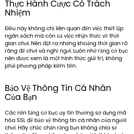
Thực Hành Cược Có Trách
Nhiệm
Điều này không chỉ liên quan đến việc thiết lập
ngân sách mà còn cả việc nhận thức về thời
gian chơi. Nên đặt ra những khoảng thời gian rõ
ràng để chơi và nghỉ ngơi. Luôn nhớ rằng cờ bạc
nên được xem là một hình thức giải trí, không
phải phương pháp kiếm tiền.
Bảo Vệ Thông Tin Cá Nhân
Của Bạn
Các nền tảng cờ bạc uy tín thường sử dụng mã
hóa SSL để bảo vệ thông tin cá nhân của người
chơi. Hãy chắc chắn rằng bạn không chia sẻ