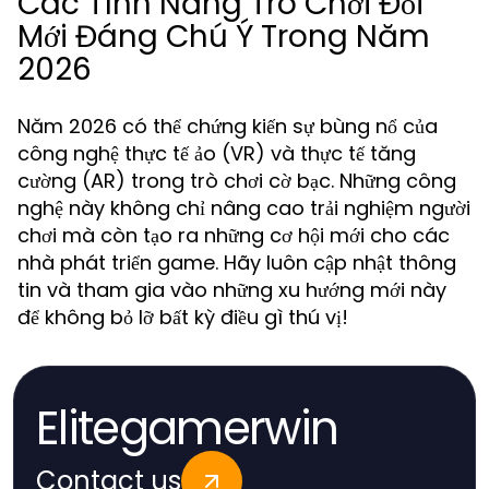
Các Tính Năng Trò Chơi Đổi
Mới Đáng Chú Ý Trong Năm
2026
Năm 2026 có thể chứng kiến sự bùng nổ của
công nghệ thực tế ảo (VR) và thực tế tăng
cường (AR) trong trò chơi cờ bạc. Những công
nghệ này không chỉ nâng cao trải nghiệm người
chơi mà còn tạo ra những cơ hội mới cho các
nhà phát triển game. Hãy luôn cập nhật thông
tin và tham gia vào những xu hướng mới này
để không bỏ lỡ bất kỳ điều gì thú vị!
Elitegamerwin
Contact us