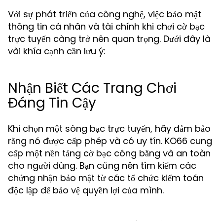
Với sự phát triển của công nghệ, việc bảo mật
thông tin cá nhân và tài chính khi chơi cờ bạc
trực tuyến càng trở nên quan trọng. Dưới đây là
vài khía cạnh cần lưu ý:
Nhận Biết Các Trang Chơi
Đáng Tin Cậy
Khi chọn một sòng bạc trực tuyến, hãy đảm bảo
rằng nó được cấp phép và có uy tín. KO66 cung
cấp một nền tảng cờ bạc công bằng và an toàn
cho người dùng. Bạn cũng nên tìm kiếm các
chứng nhận bảo mật từ các tổ chức kiểm toán
độc lập để bảo vệ quyền lợi của mình.