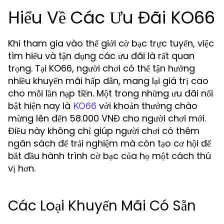
Hiểu Về Các Ưu Đãi KO66
Khi tham gia vào thế giới cờ bạc trực tuyến, việc
tìm hiểu và tận dụng các ưu đãi là rất quan
trọng. Tại KO66, người chơi có thể tận hưởng
nhiều khuyến mãi hấp dẫn, mang lại giá trị cao
cho mỗi lần nạp tiền. Một trong những ưu đãi nổi
bật hiện nay là
với khoản thưởng chào
KO66
mừng lên đến 58.000 VNĐ cho người chơi mới.
Điều này không chỉ giúp người chơi có thêm
ngân sách để trải nghiệm mà còn tạo cơ hội để
bắt đầu hành trình cờ bạc của họ một cách thú
vị hơn.
Các Loại Khuyến Mãi Có Sẵn