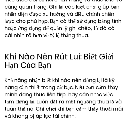
cùng quan trọng. Ghi lại các lượt chơi giúp bạn
nhận diện được xu hướng và điều chỉnh chiến
lược cho phù hợp. Bạn có thể sử dụng bảng tính
hoặc ứng dụng để quản lý ghi chép, từ đó có
cái nhìn rõ hơn về tỷ lệ thắng thua.
Khi Nào Nên Rút Lui: Biết Giới
Hạn Của Bạn
Khả năng nhận biết khi nào nên dừng lại là kỹ
năng cần thiết trong cờ bạc. Nếu bạn cảm thấy
mình đang thua liên tiếp, hãy cân nhắc việc
tạm dừng lại. Luôn đặt ra một ngưỡng thua lỗ và
tuân thủ nó. Chỉ chơi khi bạn cảm thấy thoải mái
và không bị áp lực tài chính.