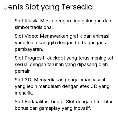
Jenis Slot yang Tersedia
Slot Klasik:
Mesin dengan tiga gulungan dan
simbol tradisional.
Slot Video:
Menawarkan grafik dan animasi
yang lebih canggih dengan berbagai garis
pembayaran.
Slot Progresif:
Jackpot yang terus meningkat
sesuai dengan taruhan yang dipasang oleh
pemain.
Slot 3D:
Menyediakan pengalaman visual
yang lebih mendalam dengan efek 3D yang
menarik.
Slot Berkualitas Tinggi:
Slot dengan fitur-fitur
bonus dan gameplay yang inovatif.