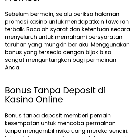
Sebelum bermain, selalu periksa halaman
promosi kasino untuk mendapatkan tawaran
terbaik. Bacalah syarat dan ketentuan secara
menyeluruh untuk memahami persyaratan
taruhan yang mungkin berlaku. Menggunakan
bonus yang tersedia dengan bijak bisa
sangat menguntungkan bagi permainan
Anda.
Bonus Tanpa Deposit di
Kasino Online
Bonus tanpa deposit memberi pemain
kesempatan untuk mencoba permainan
tanpa mengambil risiko uang mereka sendiri.