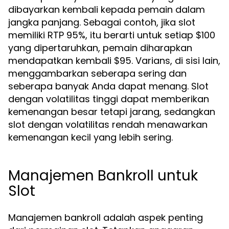
dibayarkan kembali kepada pemain dalam
jangka panjang. Sebagai contoh, jika slot
memiliki RTP 95%, itu berarti untuk setiap $100
yang dipertaruhkan, pemain diharapkan
mendapatkan kembali $95. Varians, di sisi lain,
menggambarkan seberapa sering dan
seberapa banyak Anda dapat menang. Slot
dengan volatilitas tinggi dapat memberikan
kemenangan besar tetapi jarang, sedangkan
slot dengan volatilitas rendah menawarkan
kemenangan kecil yang lebih sering.
Manajemen Bankroll untuk
Slot
Manajemen bankroll adalah aspek penting