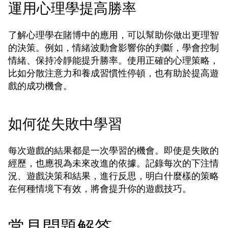
運用心理學提高勝率
了解心理學在賭博中的應用，可以幫助你做出更理智
的決策。例如，情緒波動會影響你的判斷，學會控制
情緒、保持冷靜能提升勝率。使用正確的心理策略，
比如分散注意力和養成習慣性停頓，也有助於提高遊
戲的成功機會。
如何從失敗中學習
每次遊戲的結果都是一次學習的機會。即使是失敗的
經歷，也應視為未來改進的依據。記錄每次的下注情
況、遊戲決策和結果，進行反思，明白什麼樣的策略
在何種情境下有效，將會提升你的遊戲技巧。
常見問題解答