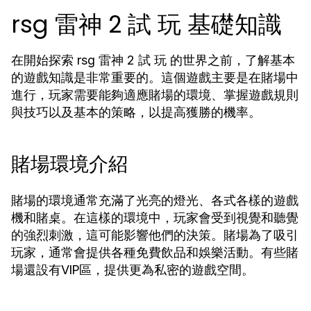
rsg 雷神 2 試 玩 基礎知識
在開始探索
的世界之前，了解基本
rsg 雷神 2 試 玩
的遊戲知識是非常重要的。這個遊戲主要是在賭場中
進行，玩家需要能夠適應賭場的環境、掌握遊戲規則
與技巧以及基本的策略，以提高獲勝的機率。
賭場環境介紹
賭場的環境通常充滿了光亮的燈光、各式各樣的遊戲
機和賭桌。在這樣的環境中，玩家會受到視覺和聽覺
的強烈刺激，這可能影響他們的決策。賭場為了吸引
玩家，通常會提供各種免費飲品和娛樂活動。有些賭
場還設有VIP區，提供更為私密的遊戲空間。