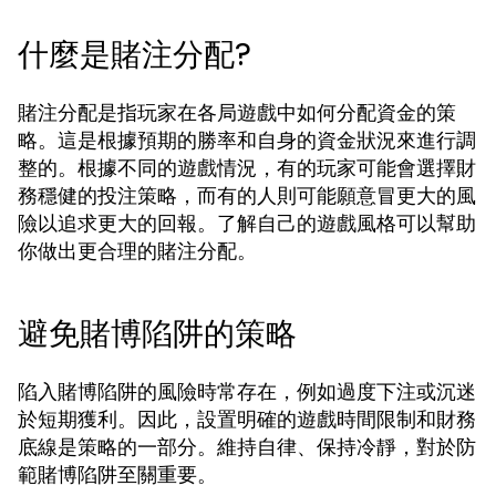
什麼是賭注分配?
賭注分配是指玩家在各局遊戲中如何分配資金的策
略。這是根據預期的勝率和自身的資金狀況來進行調
整的。根據不同的遊戲情況，有的玩家可能會選擇財
務穩健的投注策略，而有的人則可能願意冒更大的風
險以追求更大的回報。了解自己的遊戲風格可以幫助
你做出更合理的賭注分配。
避免賭博陷阱的策略
陷入賭博陷阱的風險時常存在，例如過度下注或沉迷
於短期獲利。因此，設置明確的遊戲時間限制和財務
底線是策略的一部分。維持自律、保持冷靜，對於防
範賭博陷阱至關重要。