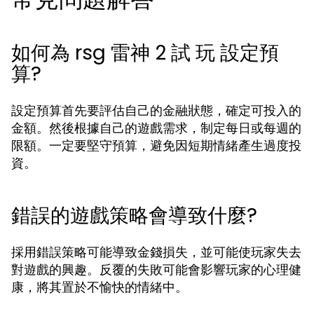
如何為 rsg 雷神 2 試 玩 設定預
算?
設定預算首先要評估自己的金融狀態，確定可投入的
金額。然後根據自己的遊戲需求，制定每日或每週的
限額。一定要堅守預算，避免因短期情緒產生過度投
資。
錯誤的遊戲策略會導致什麼?
採用錯誤策略可能導致金錢損失，並可能使玩家失去
對遊戲的興趣。反覆的失敗可能會影響玩家的心理健
康，將其置於不愉快的情緒中。