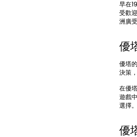
早在
受歡
洲廣
優
優塔
決策
在優
遊戲
選擇
優