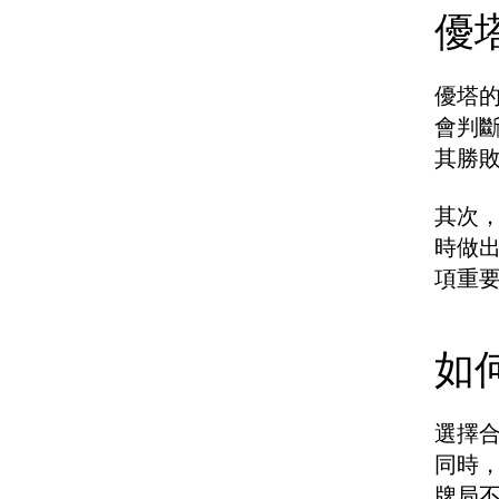
優
優塔
會判
其勝
其次
時做
項重
如
選擇
同時
牌局