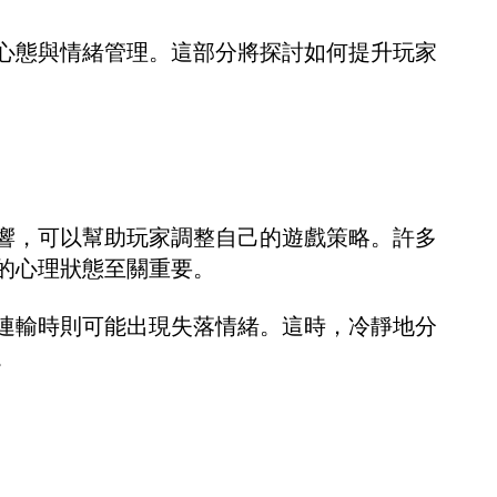
心態與情緒管理。這部分將探討如何提升玩家
響，可以幫助玩家調整自己的遊戲策略。許多
的心理狀態至關重要。
連輸時則可能出現失落情緒。這時，冷靜地分
。