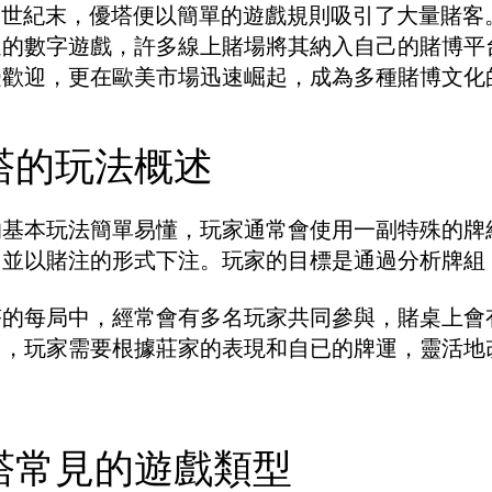
19世紀末，優塔便以簡單的遊戲規則吸引了大量賭
迎的數字遊戲，許多線上賭場將其納入自己的賭博平
受歡迎，更在歐美市場迅速崛起，成為多種賭博文化
塔的玩法概述
的基本玩法簡單易懂，玩家通常會使用一副特殊的牌
，並以賭注的形式下注。玩家的目標是通過分析牌組
塔的每局中，經常會有多名玩家共同參與，賭桌上會
中，玩家需要根據莊家的表現和自已的牌運，靈活地
。
塔常見的遊戲類型