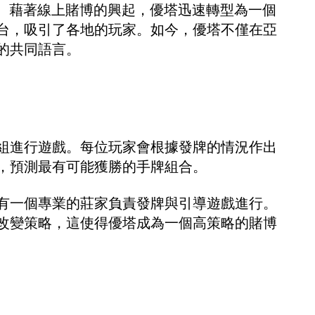
客。藉著線上賭博的興起，優塔迅速轉型為一個
台，吸引了各地的玩家。如今，優塔不僅在亞
的共同語言。
組進行遊戲。每位玩家會根據發牌的情況作出
，預測最有可能獲勝的手牌組合。
有一個專業的莊家負責發牌與引導遊戲進行。
改變策略，這使得優塔成為一個高策略的賭博